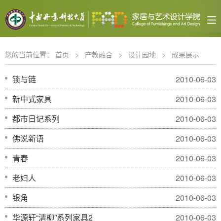
您的当前位置：
首页
>
产教融合
>
设计园地
>
成果展示
锁与链
2010-06-03
新中式家具
2010-06-03
都市日记系列
2010-06-03
佛说新语
2010-06-03
青春
2010-06-03
老妇人
2010-06-03
银角
2010-06-03
华源轩“清柳”系列家具2
2010-06-03