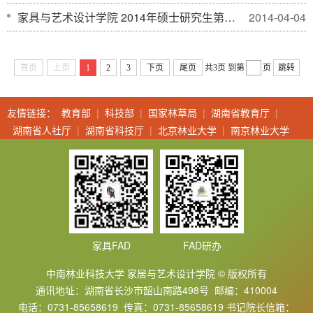
家具与艺术设计学院 2014年硕士研究生第一批拟录名单
2014-04-04
首页
上页
1
2
3
下页
尾页
共3页
到第
页
跳转
友情链接：
教育部
|
科技部
|
国家林草局
|
湖南省教育厅
|
湖南省人社厅
|
湖南省科技厅
|
北京林业大学
|
南京林业大学
家具FAD
FAD研办
中南林业科技大学 家居与艺术设计学院 © 版权所有
通讯地址：湖南省长沙市韶山南路498号 邮编：410004
电话：0731-85658619 传真：0731-85658619 书记院长信箱：