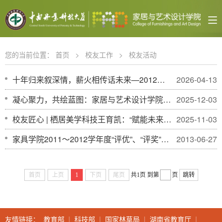
您的当前位置：
首页
>
校友工作
>
校友活动
十年归来叙深情，薪火相传话未来—2012级艺术设计专业校友返校座谈会暨参观活动顺利举行
2026-04-13
凝心聚力，共绘蓝图：家居与艺术设计学院举行校友座谈会
2025-12-03
校友匠心 | 栖居美学科技王育凯：“赋能未来·共绘蓝图”职业生涯规划讲座暨企业专场招聘会
2025-11-03
家具学院2011～2012学年度“评优”、“评奖”评定结果
2013-06-27
首页
上页
1
下页
尾页
共1页
到第
页
跳转
友情链接：
教育部
|
科技部
|
国家林草局
|
湖南省教育厅
|