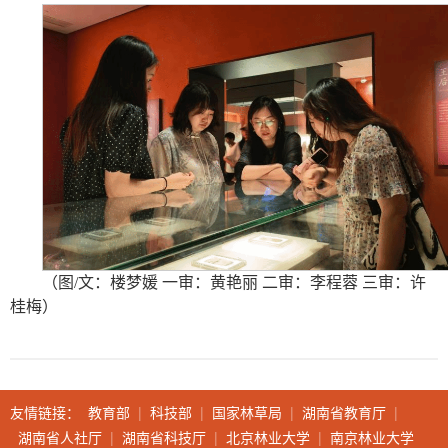
（图/文：楼梦媛 一审：黄艳丽 二审：李程蓉 三审：许
桂梅）
友情链接：
教育部
|
科技部
|
国家林草局
|
湖南省教育厅
|
湖南省人社厅
|
湖南省科技厅
|
北京林业大学
|
南京林业大学