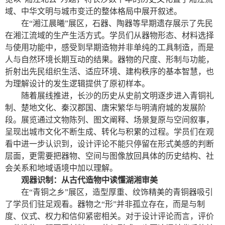
域、中华文明与城市变迁的整体格局中展开叙述。
在“湘江晨曦”展区，石器、陶器等早期遗存展示了先民
在湘江流域的生产生活方式。学员们从器物形态、材料选择
与使用功能中，感受到早期造物并非单纯的工具制造，而是
人与自然环境长期互动的结果。器物的尺度、形制与功能，
折射出先民组织生活、适应环境、建构秩序的基本智慧，也
为理解设计的发生逻辑提供了原初样本。
随着展线推进，长沙的历史从史前文明逐步进入青铜礼
制、楚地文化、秦汉郡国、唐宋繁华与明清府城的发展阶
段。展览通过文物陈列、图文阐释、场景复原与空间叙事，
呈现出城市文化不断生成、转化与积累的过程。学员们在观
看中进一步认识到，设计评论不能只停留在形式美感的判断
层面，更需要把器物、空间与图像放回具体的历史结构、社
会关系和地域语境中加以理解。
观器识制：从古代造物中读懂湖湘审美
在“青铜之乡”展区，造型厚重、纹饰精美的青铜器吸引
了学员们驻足观看。器物之“形”并非孤立存在，而是与制
度、仪式、权力和信仰紧密相关。对于设计评论而言，评价