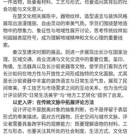
一件造物，既要看材料、工艺与形式，也要追问其背后的社
会功能与文化意义。
在楚文化相关展陈中，器物纹样、造型语言与装饰风格
展现出浪漫瑰丽、自由灵动的审美气质。学员们围绕楚地造
物中的想象力、象征性与地域性展开讨论，思考传统纹样如
何超越表层符号，成为理解地域精神和文化心理的重要线
索。
秦汉至唐宋时期的展品，则进一步展现出长沙在国家治
理、区域交通、商业流通与文化交流中的重要位置。玺印、
陶俑、生活器具以及长沙窑瓷器等文物，使学员们看到古代
长沙如何在地方性与开放性之间形成独特的文化面貌。尤其
是长沙窑瓷器中丰富的装饰语言与日常生活气息，展现了民
间审美、手工技艺与市场需求之间的互动关系，也为当代设
计评论研究“日常生活美学”与“地方工艺转化”提供了启发。
以史入评：在传统文脉中拓展评论方法
设计评论不是脱离对象的抽象判断，也不是停留于表层
形式的审美描述。面对古代器物、历史空间与城市文脉，评
论者需要具备跨学科的观察能力：既要理解造物的材料、工
艺与形态，也要关注其所处的社会制度、生活方式、文化信