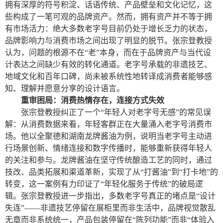
拥有深厚的符号积淀、话语传统、产品壁垒和文化记忆，这
些构成了一笔可观的品牌资产。然而，拥有资产并不等于拥
有市场活力：绝大多数老字号目前仍处于增长乏力的状态，
品牌影响力与消费市场之间出现了明显的脱节。张宗登教授
认为，问题的根源不在“老”本身，而在于品牌资产与当代设
计表达之间缺少有效的转化通道。老字号承载的非遗技艺、
地域文化和百年口碑，尚未被系统性地转译成消费者能够感
知、理解并愿意分享的设计语言。
重审困局：消费热情存在，连接方式失效
张宗登教授纠正了一个“年轻人对老字号无感”的常见误
解：从消费数据来看，年轻客群正在大量涌入老字号消费市
场。他以全聚德和湖南龙牌酱油为例，说明当老字号主动进
行场景创新、情绪连接和数字传播时，能够重新获得年轻人
的关注和参与。龙牌酱油在坚守传统酿造工艺的同时，通过
技改、品类拓展和渠道革新，实现了从“打酱油”到“打卡地”的
转变，这一案例有力印证了“年轻化服务于传统”的破局逻
辑。张宗登教授进一步指出，多数老字号真正的堵点是“设计
失连”——非遗技艺停留在展柜里而非生活中，品牌视觉散乱
无章而非系统统一，产品包装停留在“陈列功能”而非“体验入