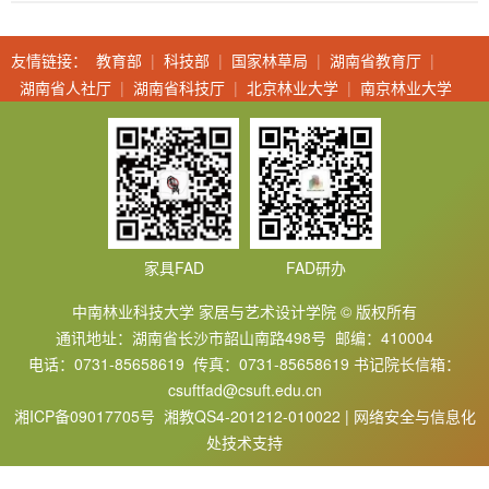
友情链接：
教育部
|
科技部
|
国家林草局
|
湖南省教育厅
|
湖南省人社厅
|
湖南省科技厅
|
北京林业大学
|
南京林业大学
家具FAD
FAD研办
中南林业科技大学 家居与艺术设计学院 © 版权所有
通讯地址：湖南省长沙市韶山南路498号 邮编：410004
电话：0731-85658619 传真：0731-85658619 书记院长信箱：
csuftfad@csuft.edu.cn
湘ICP备09017705号 湘教QS4-201212-010022 | 网络安全与信息化
处技术支持