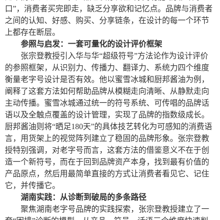
口”，消费者买完即走，缺乏分享欲和记忆点。品牌与消费者
之间的认知、好感、购买、分享链条，在设计的每一个环节
上都存在断层。
参照与启发：一套可量化的设计评价框架
张宗登教授引入华与华“超级符号”方法论作为设计评价
的参照框架，从识别力、传播力、翻译力、系统力四个维度
衡量老字号设计是否有效。他以蜜雪冰城和厨邦酱油为例，
阐释了这套方法如何帮助品牌从模糊走向清晰、从静默走向
主动传播。蜜雪冰城通过统一的符号系统、可传唱的品牌话
语以及全触点覆盖的设计管理，实现了品牌的指数级成长。
厨邦酱油则将“晒足180天”的具体技艺转化为可感知的消费语
言，用货架上的视觉阵列建立了稳固的品牌形象。张宗登教
授特别强调，对老字号而言，这套方法的借鉴意义不在于创
造一个新符号，而在于回到品牌资产本身，找到最有价值的
产品原点，然后用最简单直接的方式让消费者看见它、记住
它，并传播它。
湖南实践：从诊断到破局的多条路径
聚焦湖南老字号品牌的实践探索，张宗登教授建立了一