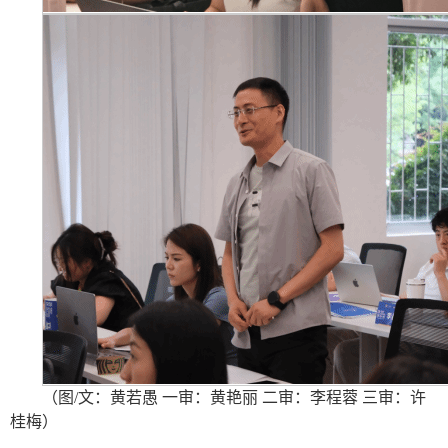
（图/文：黄若愚 一审：黄艳丽 二审：李程蓉 三审：许
桂梅）