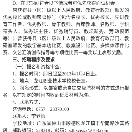
D
、在职期间符合以下情况者可优先获得面试机会：
曾获得县（区）级以上人民政府、教育行政部门颁发的
优秀校长或教师荣誉称号（包含名校长、优秀校长、先进教
育工作者、优秀教师、骨干教师、首席教师、名教师、学科
带头人、优秀班主任、优秀辅导员、教坛新秀、劳动模范
等）；曾获得县（区）级以上人民政府、教育行政部门、教
研室颁发的教学基本功比赛、教案设计比赛、多媒体课件比
赛、文艺汇演创作指导等专项性比赛一等奖以上表彰奖励。
三、招聘程序及要求
（一）报名和资格审查。
1
、报名时间：即日起至2013年1月4日止。
2
、地点：龙江职业技术学校校长室。
3
、报名形式：以邮寄或亲自提交应聘材料的方式进行报
名，以在规定的时间内收到纸质材料为准。
4
、联系方式：
咨询电话：0757－23370100
联系人：李老师
学校地址：广东省佛山市顺德区龙江镇丰华南路沙富路
段。邮政编码：528318，邮箱：
sdljzyjsxx@163.com