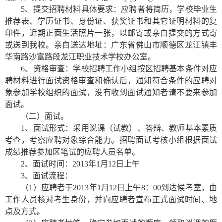
5
、提交招聘材料具体要求：应聘者将简历，学校毕业生
推荐表、学历证书、身份证、获奖证书和其它证明材料的复
印件，近期正面生活照片一张，以邮寄或亲自提交的方式寄
或送到我校。亲自送达地址：广东省佛山市顺德区龙江镇丰
华南路沙富路段龙江职业技术学校办公室。
6
、资格审查：学校招聘工作小组
按区招聘基本条件
对应
聘材料
进行面试资格审查和确认后，通知符合条件的应聘对
象参加学校组织的面试，没有收到面试通知者请不要来参加
面试。
（二）面试。
1
、面试形式：采用说课（试教）、答辩、教师基本素质
考查，考察应聘对象综合能力。
招聘面试考核小组根据面试
成绩推荐参加区笔试的应聘人员名单。
2
、面试时间：2013年1月12日上午
3
、面试流程：
（1）应聘者于2013年1月12日上午8：00到达候考室，由
工作人员核对考生身份，并向应聘者宣布正式面试时间、地
点及方式。