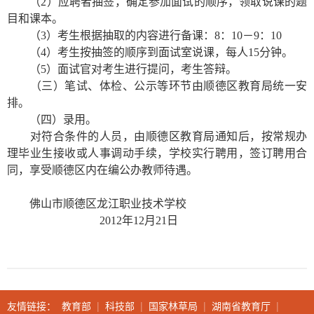
（2）应聘者抽签，确定参加面试的顺序，领取说课的题
目和课本。
（3）考生根据抽取的内容进行备课：8：10－9：10
（4）考生按抽签的顺序到面试室说课，每人15分钟。
（5）面试官对考生进行提问，考生答辩。
（三）笔试、体检、公示等环节由顺德区教育局统一安
排。
（四）录用。
对符合条件的人员，由顺德区教育局通知后，按常规办
理毕业生接收或人事调动手续，学校实行聘用，签订聘用合
同，享受顺德区内在编公办教师待遇。
佛山市顺德区龙江职业技术学校
2012年12月21日
友情链接：
教育部
|
科技部
|
国家林草局
|
湖南省教育厅
|