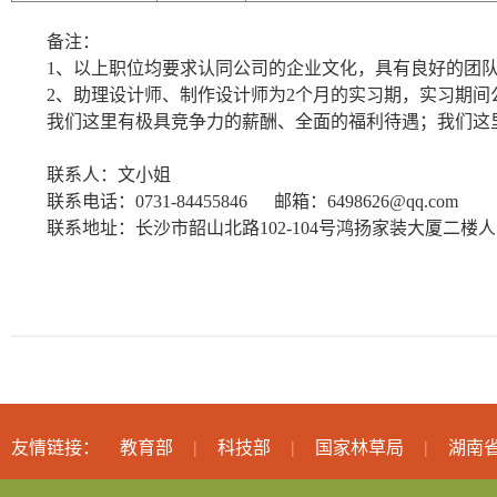
备注：
1
、以上职位均要求认同公司的企业文化，具有良好的团
2
、助理设计师、制作设计师为
2
个月的实习期，实习期间
我们这里有极具竞争力的薪酬、全面的福利待遇；我们这
联系人：文小姐
联系电话：
0731-84455846
邮箱：
6498626@qq.com
联系地址：长沙市韶山北路
102-104
号鸿扬家装大厦二楼人
友情链接：
教育部
科技部
国家林草局
湖南
|
|
|