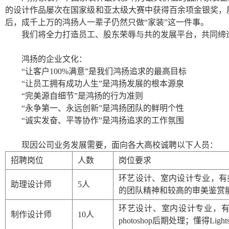
的设计作品屡次在国家级和亚太级大赛中获得百余项金银奖，
后，成千上万的鸿扬人一辈子仍然只做“家装”这一件事。
我们将全力打造员工、股东荣辱与共的发展平台，共同缔
鸿扬的企业文化：
“让客户
100%
满意”是我们鸿扬追求的最高目标
“让员工拥有成功人生”是鸿扬发展的根本源泉
“完美源自细节”是鸿扬的行为准则
“永争第一、永远创新”是鸿扬团队的鲜明个性
“诚实发奋、平等协作”是鸿扬追求的工作氛围
现因公司业务发展需要，面向各大高校诚聘以下人员：
招聘岗位
人数
岗位要求
环艺设计、室内设计专业，有
助理设计师
5
人
的团队精神和较高的审美鉴赏
环艺设计、室内设计专业，
制作设计师
10
人
photoshop
后期处理；懂得
Light