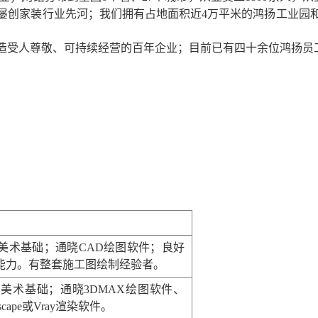
屡创家装行业先河；我们拥有占地面积近
4
万平米的鸿扬工业园
造受人尊敬、可持续经营的百年企业；目前已有四十余位鸿扬员工
美术基础；通晓
CAD
绘图软件；良好
能力。
有整套施工图绘制经验者。
有美术基础；通晓
3DMAX
绘图软件、
scape
或
Vray
渲染软件。