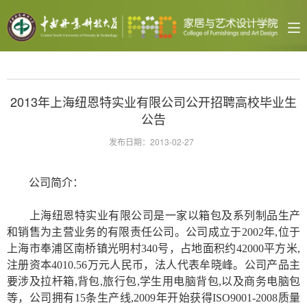
2013年上海纽恩特实业有限公司公开招聘高校毕业生
公告
发布日期：2013-02-27
公司简介：
上海纽恩特实业有限公司是一家以箱包及系列制品生产
和销售为主营业务的有限责任公司。公司成立于
2002
年
,
位于
上海市奉浦区南桥镇光明村
340
号，占地面积约
42000
平方米
,
注册资本
4010.56
万元人民币，法人代表牟晓峰。公司产品主
要涉及拉杆箱
,
背包
,
旅行包
,
学生用电脑背包
,
以及商务电脑包
等，公司拥有
15
条生产线
,2009
年开始获得
ISO9001-2008
质量