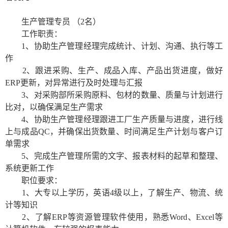
生产管理专员
（
2
名）
工作职责：
1
、协助生产管理经理完成统计、计划、沟通、执行等工
作
2
、跟进采购、生产、成品入库、产品出货进度，做好
ERP
更新，对异常进行及时处理与汇报
3
、对采购部所采购原料、包材的数量、质量与计划进行
比对，以确保满足生产需求
4
、协助生产管理经理跟进工厂生产质量与进度，进行线
上与成品
QC
，并确保出货数量、时间满足生产计划与客户订
单需求
5
、完成生产管理所需的文字、报表材料的起草和整理、
系统更新工作
职位要求：
1
、大专以上学历，英语
4
级以上，了解生产、物流、统
计等知识
2
、了解
ERP
等资源管理软件使用，熟悉
Word
、
Excel
等