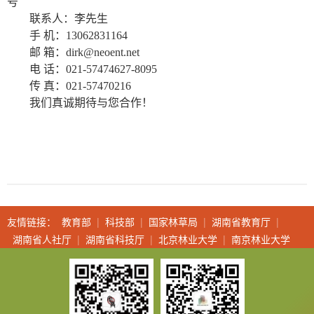
号
联系人：李先生
手
机：
13062831164
邮
箱：
dirk@neoent.net
电
话：
021-57474627-8095
传
真：
021-57470216
我们真诚期待与您合作！
友情链接：
教育部
|
科技部
|
国家林草局
|
湖南省教育厅
|
湖南省人社厅
|
湖南省科技厅
|
北京林业大学
|
南京林业大学