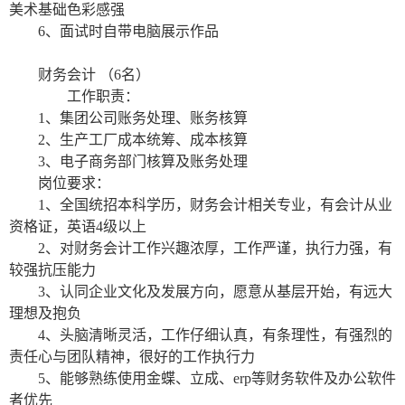
美术基础色彩感强
6
、面试时自带电脑展示作品
财务会计
（
6
名）
工作职责：
1
、集团公司账务处理、账务核算
2
、生产工厂成本统筹、成本核算
3
、电子商务部门核算及账务处理
岗位要求：
1
、全国统招本科学历，财务会计相关专业，有会计从业
资格证，英语
4
级以上
2
、对财务会计工作兴趣浓厚，工作严谨，执行力强，有
较强抗压能力
3
、认同企业文化及发展方向，愿意从基层开始，有远大
理想及抱负
4
、头脑清晰灵活，工作仔细认真，有条理性，有强烈的
责任心与团队精神，很好的工作执行力
5
、能够熟练使用金蝶、立成、
erp
等财务软件及办公软件
者优先