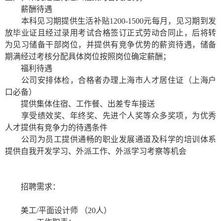
薪酬待遇
本科见习期提供生活补贴
1200-1500
元每月，见习期到发
放毕业证且经过录用考试合格签订正式劳动合同止，后将转
为见习储备干部岗位，并提供有竞争优势的薪资待遇，储备
期满经过考核分配具体岗位按照岗位确定薪酬；
福利待遇
公司安排体检，合格者办理上海市人才居住证（上海户
口必备）
提供集体住宿、工作餐、出差专车接送
享受绩效奖、年终奖、先进个人奖等众多奖项，为优秀
人才提供有竞争力的待遇条件
公司为员工提供通畅的职业发展通道及科学的培训体系
提供自我开发学习、外派工作、外派学习考察等机会
招聘需求：
美工
/
平面设计师
（
20
人）