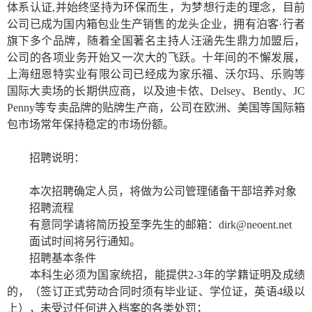
体系认证
,
并始终坚持为环保而生，为梦想行走的理念，目前
公司已成为国内箱包业生产销售的龙头企业，拥有泊客·行者
旗下多个品牌，随着全国著名主持人汪涵先生鼎力加盟后，
公司的各项业务开始又一次大的飞跃。十年间的不懈发展，
上海纽恩特实业有限公司已经成为家乐福、沃尔玛、乐购等
国际大卖场的长期供应商，以及迪卡侬、
Delsey
、
Bently
、
JC
Penny
等专卖品牌的贴牌生产商，公司在欧洲、美国等国际箱
包市场常年保持稳定的市场份额。
招聘说明：
本次招聘确定人员，将做为公司管理储备干部培养对象
招聘流程
有意同学请将简历投至李先生的邮箱：
dirk@neoent.net
面试时间将另行通知。
招聘基本条件
本科生必须为国家统招，能提供
2-3
年的学籍证明及成绩
的，（签订正式劳动合同时须有毕业证、学位证，英语
4
级以
上），未受过任何进入档案的各类处罚；