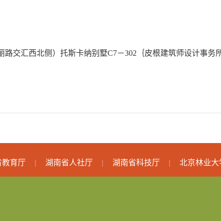
丽路交汇西北侧）托斯卡纳别墅
C7
－
302
｛皮根建筑师设计事务
省教育厅
湖南省人社厅
湖南省科技厅
北京林业大
|
|
|