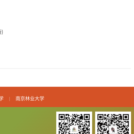
所｝
学
南京林业大学
|