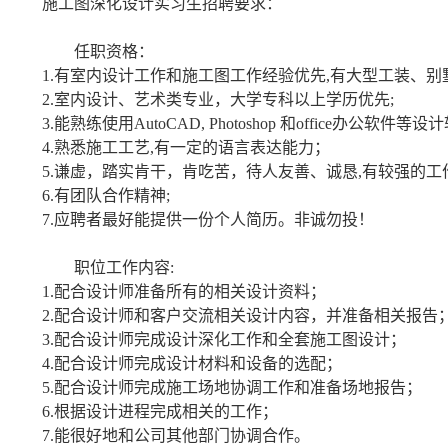
施工图深化设计实习生招聘要求：
任职资格：
1.
有室内设计工作和施工图工作经验优先
,
有大型工装、别
2.
室内设计、艺术类专业，大学专科以上学历优先
;
3.
能熟练使用
AutoCAD, Photoshop
和
office
办公软件等设计
4.
熟悉施工工艺
,
有一定的语言表达能力；
5.
谦虚，踏实肯干，肯吃苦，待人友善、诚恳
,
有较强的工
6.
有团队合作精神
;
7.
应聘者最好能提供一份个人简历。非诚勿投！
职位工作内容
:
1.
配合设计师准备所有的相关设计资料；
2.
配合设计师和客户交流相关设计内容，并准备相关报告
3.
配合设计师完成设计深化工作和全套施工图设计；
4.
配合设计师完成设计材料和设备的选配；
5.
配合设计师完成施工场地协调工作和准备场地报告；
6.
根据设计进程完成相关的工作；
7.
能很好地和公司其他部门协调合作。