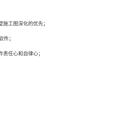
墅施工图深化的优先；
软件；
作责任心和自律心；
；