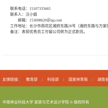
联系电话：
15107335665
联系人：汪小姐
邮箱：
153698620
＠
qq.com
工作地址：长沙市雨花区湘府东路
28
号（湘府东路与万家
备注：表现优秀员工可留公司转为正式职员。
友情链接：
教育部
科技部
国家林草局
湖南
|
|
|
中南林业科技大学 家居与艺术设计学院 © 版权所有