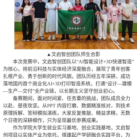
▲文启智创团队师生合影
本次竞赛中，文启智创团队以“AI智能设计+3D快速智造”
为核心，将前沿科技与实体经济深度融合，展现了青年创客
扎根产业、勇于创新的时代风貌。团队历经五年深耕，成功
落地国内首个商业化AI+3D打印智造系统，打通“设计—建模
—生产—交付”全产业链，以长期主义坚守创业初心。
备赛期间，面对时间紧、任务重的挑战，团队成员全力
以赴、昼夜攻坚。从PPT 内容打磨、数据精准核对，到技术
原理拆解、答辩模拟演练，大家反复推敲、精益求精，无数
个日夜的深耕细作，只为呈现最优参赛成果。
作为学院大学生就业实习基地、创业实践基地，文启智
创项目以实体产业为依托，搭建起产学研融合实践平台，为