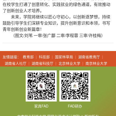
在校学生打通了创意转化、实践就业的绿色通道，有效推动
了创新创业人才培养。
未来，学院将继续以匠心守初心，以创新逐梦想，持续
鼓励引导学生们深耕专业知识，提升创新意识和本领，书写
青年创新创业新篇章！
（图文
/刘苇
一审/
张广酃
二审/李程蓉 三审/许桂梅）
友情链接：
教育部
|
科技部
|
国家林草局
|
湖南省教育厅
|
湖南省人社厅
|
湖南省科技厅
|
北京林业大学
|
南京林业大学
家具FAD
FAD研办