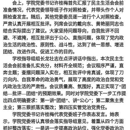
会上，学院党委书记许桂梅首先汇报了民主生活会会前
准备情况，代表党委领导班子作对照检查，并带头作个人对
照检查发言。随后，其他党委委员逐一进行个人对照检查，
严肃认真开展相互批评。列席会议的戴向东、黄艳丽同志也
结合实际提出了建议。大家坚持问题导向，自我批评不回
避、不遮掩，相互批评出于公心、直指问题，体现了党内政
治生活的政治性、原则性、战斗性，达到了统一思想、增进
团结、改进作风、促进工作的目的。
学校指导组组长
龙壮志
在点评讲话中指出，本次民主生
活会会前准备扎实充分，材料齐全规范；会议程序严谨，直
奔主题；查摆问题深入实在，相互批评中肯真诚，体现了刀
刃向内、自我革命的政治勇气，展现了高度的政治自觉和党
内政治生活的严肃性。会议质量高、氛围好，真正实现了“团
结—批评—团结”的预期效果。
同时
对学院党委下一步工作提
出四点明确要求：
第一讲“团结”、讲“公心”；第二聚焦主责
主业；第三狠抓落实整改；第四压实管党治党责任。
学院党委书记
许桂梅
代表党委班子作表态发言。
她
表
示，学院党委将认真领会落实指导组意见，着重从四个方面
抓好整改落实：一是进一步提高政治站位，强化党委政治功