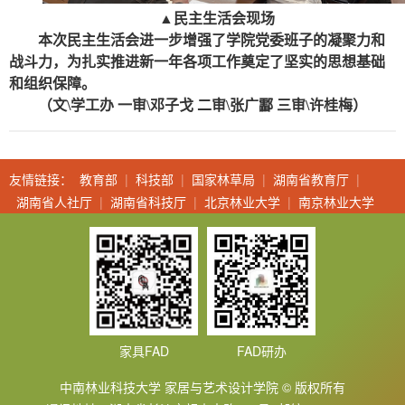
▲
民主生活会现场
本次民主生活会进一步增强了学院党委班子的凝聚力和
战斗力，为扎实推进新一年各项工作奠定了坚实的思想基础
和组织保障。
（文\学工办 一审\邓子戈 二审\张广酃 三审\许桂梅）
友情链接：
教育部
|
科技部
|
国家林草局
|
湖南省教育厅
|
湖南省人社厅
|
湖南省科技厅
|
北京林业大学
|
南京林业大学
家具FAD
FAD研办
中南林业科技大学 家居与艺术设计学院 © 版权所有