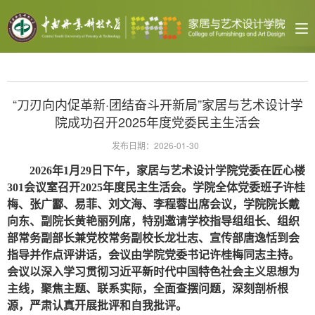
“刀刃向内促革新·团结奋斗开新局”家居与艺术设计学
院成功召开2025年度党委民主生活会
发布日期：2026-01-30
2026年1月29日下午，家居与艺术设计学院党委在匠心楼
301会议室召开2025年度民主生活会。学院全体党委
班子
许桂
梅、张广酃、易菲、刘文海、
李程蓉出席
会议，
学院
院长戴
向东
、
副院长黄艳丽列席，特别邀请
学校指导组组长
、
组织
部常务副部长兼党校常务副校长龙壮志、宣传部唐逸恬
到会
指导并作点评讲话
，
会议由学院党委书记
许桂梅同志
主持。
会议以深入学习贯彻习近平新时代中国特色社会主义思想为
主线，聚焦主题、联系实际，全面查摆问题，深刻剖析根
源，严肃认真开展批评和自我批评。