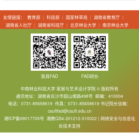
友情链接：
教育部
|
科技部
|
国家林草局
|
湖南省教育厅
|
湖南省人社厅
|
湖南省科技厅
|
北京林业大学
|
南京林业大学
家具FAD
FAD研办
中南林业科技大学 家居与艺术设计学院 © 版权所有
通讯地址：湖南省长沙市韶山南路498号 邮编：410004
电话：0731-85658619 传真：0731-85658619 书记院长信箱：
csuftfad@csuft.edu.cn
湘ICP备09017705号 湘教QS4-201212-010022 | 网络安全与信息化
处技术支持