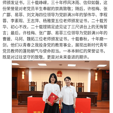
师颁发证书，三十载峥嵘，三十年栉风沐雨、信仰如磐，这
份荣誉是对老党员半生奉献的崇高致敬；随后，许桂梅、张
广酃、易菲、刘文海四位领导为党龄满20年的邹伟华、李程
蓉、李素瑕、王志萍、杨雅雯五位老师颁发证书，二十载芳
华、初心不改，二十载铿锵足迹见证了三尺讲台上的无悔誓
言；最后，许桂梅、张广酃、易菲三位领导为党龄满10年的
曹媛、马珂、魏拓三位老师颁发证书，十载春秋，十年磨一
剑，他们以青春之我投身党的教育事业，展现出新时代青年
党员教师的蓬勃朝气与使命担当。一本本鲜红的荣誉证书，
既是对过往坚守的致敬，更是对未来奋进的期许。