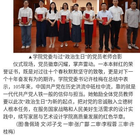
▲学院党委与过“政治生日”的党员老师合影
仪式现场，党员徽章闪耀，掌声雷动。一本本鲜红的荣
誉证书，既是对过往十个春秋默默坚守的致敬，更是对下一
个十年奋发有为的期许。学院党委书记许桂梅在总结中表
示，105年来，中国共产党在历史洪流中砥柱中流，靠的就是
一代代共产党人铁一般的信仰与担当。她勉励全体党员教师
要以此次“政治生日”为新的起点，把对党的忠诚融入立德树
人根本任务，在服务国家战略和人民美好生活需求的设计实
践中，续写家居与艺术设计学院高质量发展的红色华章。
（图\鲁佩琦 文\邓子戈 一审\张广酃 二审\李程蓉 三审\许
桂梅）