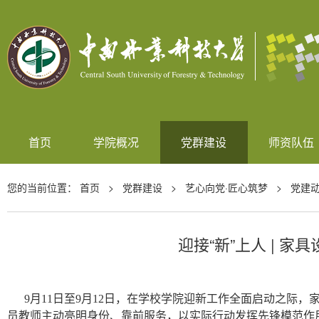
首页
学院概况
党群建设
师资队伍
您的当前位置：
首页
>
党群建设
>
艺心向党·匠心筑梦
>
党建
迎接“新”上人 | 
9月1
1
日
至
9月12日，在学校学院迎新工作全面启动之际，
员教师主动亮明身份、靠前服务，以实际行动发挥先锋模范作