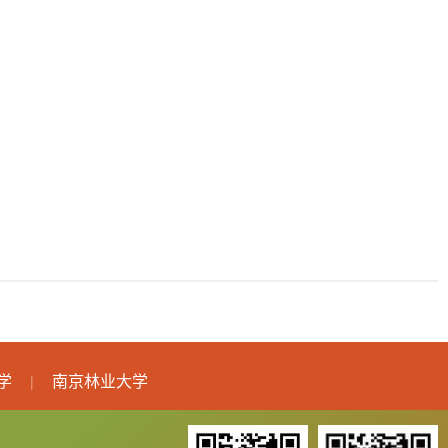
学
南京林业大学
|