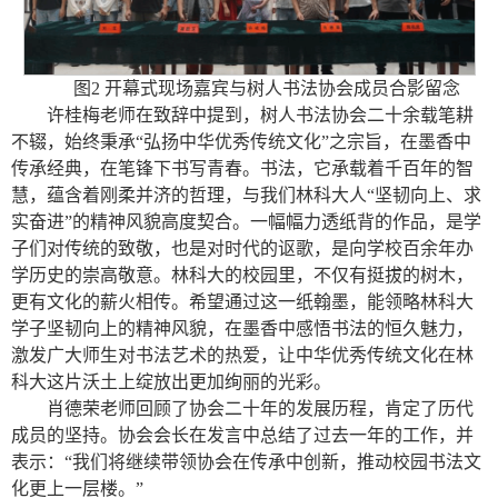
图2 开幕式现场嘉宾与树人书法协会成员合影留念
许桂梅老师在致辞中提到，树人书法协会二十余载笔耕
不辍，始终秉承“弘扬中华优秀传统文化”之宗旨，在墨香中
传承经典，在笔锋下书写青春。书法，它承载着千百年的智
慧，蕴含着刚柔并济的哲理，与我们林科大人“坚韧向上、求
实奋进”的精神风貌高度契合。一幅幅力透纸背的作品，是学
子们对传统的致敬，也是对时代的讴歌，是向学校百余年办
学历史的崇高敬意。林科大的校园里，不仅有挺拔的树木，
更有文化的薪火相传。希望通过这一纸翰墨，能领略林科大
学子坚韧向上的精神风貌，在墨香中感悟书法的恒久魅力，
激发广大师生对书法艺术的热爱，让中华优秀传统文化在林
科大这片沃土上绽放出更加绚丽的光彩。
肖德荣老师回顾了协会二十年的发展历程，肯定了历代
成员的坚持。协会会长在发言中总结了过去一年的工作，并
表示：“我们将继续带领协会在传承中创新，推动校园书法文
化更上一层楼。”