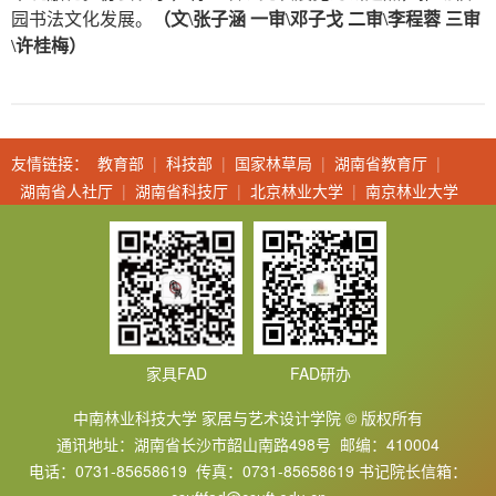
园书法文化发展。
（文\张子涵
一审\邓子戈 二审\李程蓉 三审
\许桂梅
）
友情链接：
教育部
|
科技部
|
国家林草局
|
湖南省教育厅
|
湖南省人社厅
|
湖南省科技厅
|
北京林业大学
|
南京林业大学
家具FAD
FAD研办
中南林业科技大学 家居与艺术设计学院 © 版权所有
通讯地址：湖南省长沙市韶山南路498号 邮编：410004
电话：0731-85658619 传真：0731-85658619 书记院长信箱：