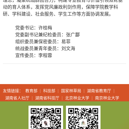
理念，凝聚统战群团合力，构建专业教育与价值引领双轮驱
动的育人体系，
发挥
党风廉政
利剑作用，保障
学院教学科
研、学科建设、社会服务、学
生
工作等方面协调发展。
党委书记：许桂梅
党委副书记兼纪检委员：张广酃
组织委员兼保密委员：易菲
统战委员兼青年委员
：
刘文海
宣传委员
：
李程蓉
友情链接：
教育部
|
科技部
|
国家林草局
|
湖南省教育厅
|
湖南省人社厅
|
湖南省科技厅
|
北京林业大学
|
南京林业大学