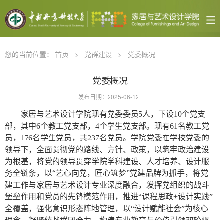
您的当前位置：
首页
>
党群建设
>
党委概况
党委概况
发布日期：2025-06-12
家居与艺术设计学院现有党委
委
员
5人，下设10个党支
部
，
其中
6个教工党支部，4个学生党支部。现有
61名
教工党
员，
176名
学生党员，
共
237名党员
。学院党委在学校党委的
领导下，全面贯彻党的路线、方针、政策，
以
筑牢政治建设
为
根基，将党的领导贯穿学院学科建设、人才培养、设计服
务全链条，
以
“艺心向党，匠心筑梦”党建品牌
为抓手
，将党
建工作与家居与艺术设计专业深度融合，发挥党组织的战斗
堡垒作用和党员的先锋模范作用，推进
“课程思政+设计实践”
全覆盖，强化意识形态阵地管理，以“设计赋能社会”为核心