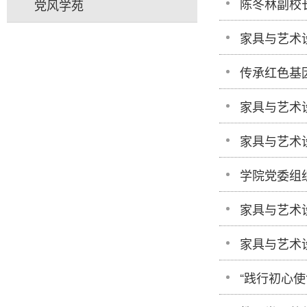
陈冬林副校
党风学苑
家具与艺术
传承红色基
家具与艺术
家具与艺术
学院党委组
家具与艺术
家具与艺术
“践行初心使