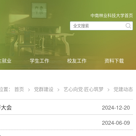
中南林业科技大学首页
生就业
学生工作
校友工作
资料下载
位置：
首页
>
党群建设
>
艺心向党·匠心筑梦
>
党建动态
评大会
2024-12-20
2024-06-09