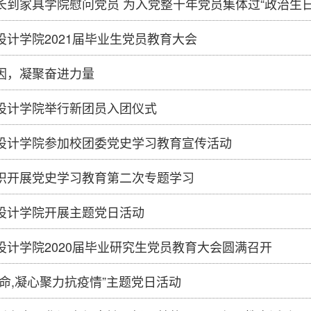
长到家具学院慰问党员 为入党整十年党员集体过“政治生日
设计学院2021届毕业生党员教育大会
因，凝聚奋进力量
设计学院举行新团员入团仪式
设计学院参加校团委党史学习教育宣传活动
织开展党史学习教育第二次专题学习
设计学院开展主题党日活动
设计学院2020届毕业研究生党员教育大会圆满召开
命,凝心聚力抗疫情”主题党日活动