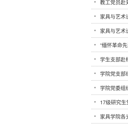
教工党员赴
家具与艺术
家具与艺术
“缅怀革命先
学生支部赴
学院党支部
学院党委组
17级研究
家具学院各