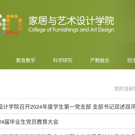
教育教学
科学研究
产教融合
招
您的当前
设计学院召开2024年度学生第一党支部 支部书记双述双
24届毕业生党员教育大会