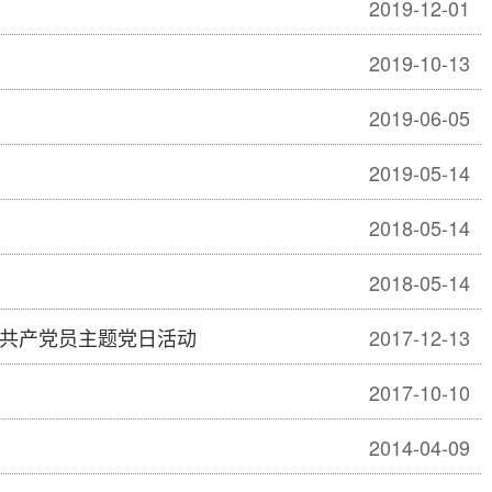
2019-12-01
2019-10-13
2019-06-05
2019-05-14
2018-05-14
2018-05-14
格共产党员主题党日活动
2017-12-13
2017-10-10
2014-04-09